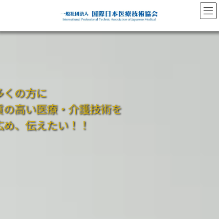
コ
ナ
ン
ビ
テ
ゲ
ン
ー
ツ
シ
へ
ョ
ス
ン
キ
に
ッ
移
多くの方に
プ
動
質の高い医療・介護技術を
広め、伝えたい！！