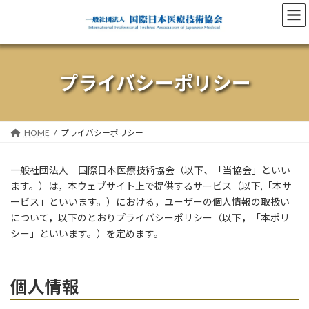
コ
ナ
ン
ビ
テ
ゲ
ン
ー
ツ
シ
へ
ョ
プライバシーポリシー
ス
ン
キ
に
ッ
移
プ
動
HOME
プライバシーポリシー
一般社団法人 国際日本医療技術協会（以下、「当協会」といい
ます。）は，本ウェブサイト上で提供するサービス（以下,「本サ
ービス」といいます。）における，ユーザーの個人情報の取扱い
について，以下のとおりプライバシーポリシー（以下，「本ポリ
シー」といいます。）を定めます。
個人情報