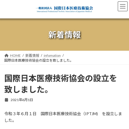
コ
ナ
ン
ビ
テ
ゲ
ン
ー
ツ
シ
へ
ョ
新着情報
ス
ン
キ
に
ッ
移
プ
動
HOME
新着情報
infomation
国際日本医療技術協会の設立を致しました。
国際日本医療技術協会の設立を
致しました。
2021年6月1日
令和３年６月１日 国際日本医療技術協会（IPTJM) を設立しま
した。