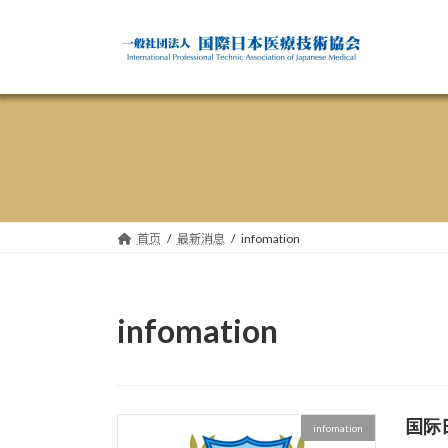
Skip
Skip
to
to
the
the
content
Navigation
首页
最新消息
infomation
infomation
国际
infomation